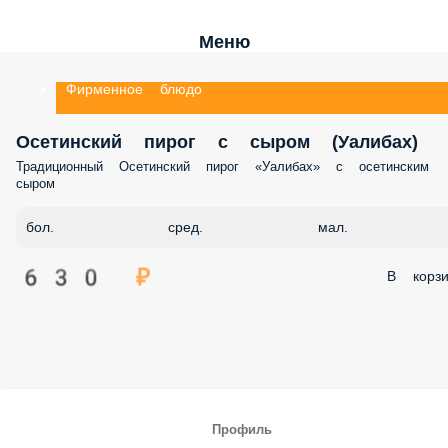
Меню
Фирменное блюдо
Осетинский пирог с сыром (Уалибах)
Традиционный Осетинский пирог «Уaлибах» с осетинским
сыром
бол.
сред.
мал.
630 ₽
В корзи
Профиль